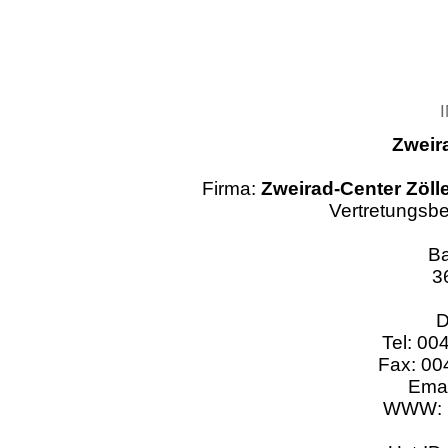
Zweira
Firma:
Zweirad-Center Zölle
Vertretungsbe
Ba
3
D
Tel: 00
Fax: 00
Emai
WWW: h